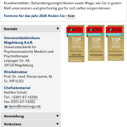
Krankheitsbilder, Behandlungsmöglichkeiten sowie Wege, wie Sie in gutem
Maß unterstützen und gleichzeitig gut für sich selbst sorgen können.
Termine für das Jahr 2026 finden Sie
hier
Kontakt
‣
Universitätsklinikum
Magdeburg A.ö.R.
Universitätsklinik für
Psychosomatische Medizin und
Psychotherapie
Leipziger Str. 44
39120 Magdeburg
Klinikdirektor
Prof. Dr. med. Florian Junne, M.
Sc. IHP (LSE)
Chefsekretariat
Kathlen Scholz
Tel.:
0391-67-14200
Fax: 0391-67-14202
kpsm@med.ovgu.de
‣
Anmeldung
‣
Ambulanz
Anmeldung Ambulanz
und