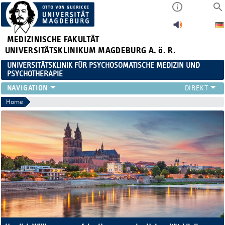
MEDIZINISCHE FAKULTÄT
UNIVERSITÄTSKLINIKUM MAGDEBURG A. ö. R.
UNIVERSITÄTSKLINIK FÜR PSYCHOSOMATISCHE MEDIZIN UND
PSYCHOTHERAPIE
FÜR PATIENTEN
Home
TEAM
ZUWEISER
LEHRE
FORSCHUNG
KARRIERE
AKTUELLES
FÜR ANGEHÖRIGE