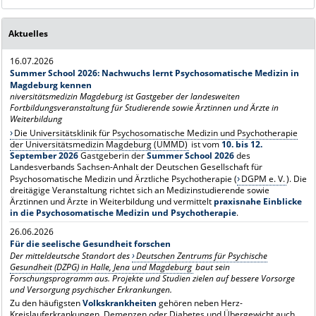
Aktuelles
16.07.2026
Summer School 2026: Nachwuchs lernt Psychosomatische Medizin in
Magdeburg kennen
niversitätsmedizin Magdeburg ist Gastgeber der landesweiten
Fortbildungsveranstaltung für Studierende sowie Ärztinnen und Ärzte in
Weiterbildung
Die Universitätsklinik für Psychosomatische Medizin und Psychotherapie
der Universitätsmedizin Magdeburg (UMMD)
ist vom
10. bis 12.
September 2026
Gastgeberin der
Summer School 2026
des
Landesverbands Sachsen-Anhalt der Deutschen Gesellschaft für
Psychosomatische Medizin und Ärztliche Psychotherapie (
DGPM e. V.
). Die
dreitägige Veranstaltung richtet sich an Medizinstudierende sowie
Ärztinnen und Ärzte in Weiterbildung und vermittelt
praxisnahe Einblicke
in die Psychosomatische Medizin und Psychotherapie
.
26.06.2026
Für die seelische Gesundheit forschen
Der mitteldeutsche Standort des
Deutschen Zentrums für Psychische
Gesundheit (DZPG) in Halle, Jena und Magdeburg
baut sein
Forschungsprogramm aus. Projekte und Studien zielen auf bessere Vorsorge
und Versorgung psychischer Erkrankungen.
Zu den häufigsten
Volkskrankheiten
gehören neben Herz-
Kreislauferkrankungen, Demenzen oder Diabetes und Übergewicht auch