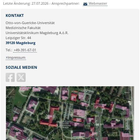
Letzte Änderung: 27.07.2026 - Ansprechpartner:
Webmaster
Sie können eine Nachricht versenden an:
Webmaster
KONTAKT
Ihre E-Mailadresse:
Otto-von-Guericke-Universität
Medizinische Fakultät
Universitätsklinikum Magdeburg A.ö.R.
Ihr Anliegen:
Leipziger Str. 44
39120 Magdeburg
Tel.:
+49-391-67-01
Impressum
SOZIALE MEDIEN