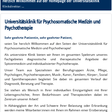
Herzlich Willkommen auf der Homepage der Universitätsklinik
für Psychosomatische
Klinikdirektor:
Prof. Dr. med. Florian Junne, M. Sc.
Medizin und Psychotherapie!
Universitätsklinik für Psychosomatische Medizin und
Psychotherapie
Sehr geehrte Patientin, sehr geehrter Patient,
seien Sie herzlich Willkommen auf den Seiten der Universitätsklinik für
Psychosomatische Medizin und Psychotherapie!
Als universitäre Klinik bieten wir Ihnen im gesamten Spektrum unseres
Fachgebietes diagnostische und therapeutische Angebote der
Spitzenmedizin und individualisierter Psychotherapie.
Unser Team aus Spezialisten der Berufsgruppen Ärzte, Pflege,
Psychologen, Psychotherapeuten, Musik-, Kunst-, Familien-, Körper-, Sozial
und Sporttherapeuten begleitet Sie dabei im gesamten Verlauf der
Diagnostik, Beratung und Therapie.
Sie stehen als Mensch in Ihrer individuellen Einzigartigkeit mit Ihrer
Lebensgeschichte, Ihren Bedürfnissen und Therapiezielen dabei im
Zentrum unserer Arbeit!
In Abhängigkeit der Art und Schwere Ihrer Belastung oder Erkrankung
werden meine Mitarbeiter:innen mit Ihnen im Rahmen einer Erstberatung