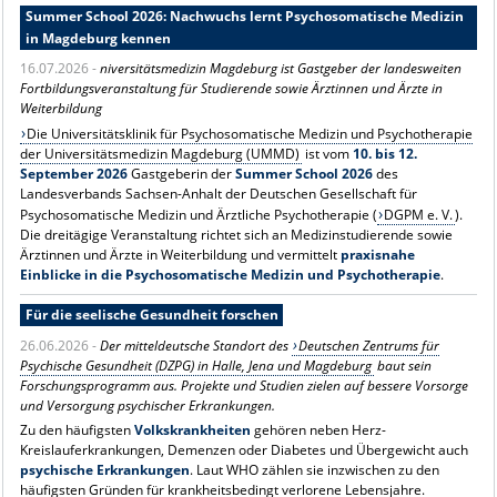
Summer School 2026: Nachwuchs lernt Psychosomatische Medizin
in Magdeburg kennen
16.07.2026 -
niversitätsmedizin Magdeburg ist Gastgeber der landesweiten
Fortbildungsveranstaltung für Studierende sowie Ärztinnen und Ärzte in
Weiterbildung
Die Universitätsklinik für Psychosomatische Medizin und Psychotherapie
der Universitätsmedizin Magdeburg (UMMD)
ist vom
10. bis 12.
September 2026
Gastgeberin der
Summer School 2026
des
Landesverbands Sachsen-Anhalt der Deutschen Gesellschaft für
Psychosomatische Medizin und Ärztliche Psychotherapie (
DGPM e. V.
).
Die dreitägige Veranstaltung richtet sich an Medizinstudierende sowie
Ärztinnen und Ärzte in Weiterbildung und vermittelt
praxisnahe
Einblicke in die Psychosomatische Medizin und Psychotherapie
.
Für die seelische Gesundheit forschen
26.06.2026 -
Der mitteldeutsche Standort des
Deutschen Zentrums für
Psychische Gesundheit (DZPG) in Halle, Jena und Magdeburg
baut sein
Forschungsprogramm aus. Projekte und Studien zielen auf bessere Vorsorge
und Versorgung psychischer Erkrankungen.
Zu den häufigsten
Volkskrankheiten
gehören neben Herz-
Kreislauferkrankungen, Demenzen oder Diabetes und Übergewicht auch
psychische Erkrankungen
. Laut WHO zählen sie inzwischen zu den
häufigsten Gründen für krankheitsbedingt verlorene Lebensjahre.