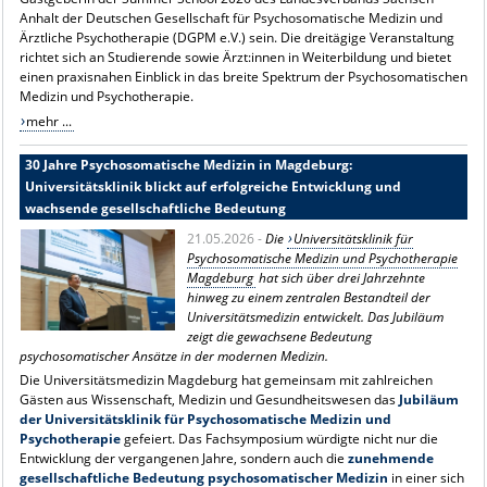
Anhalt der Deutschen Gesellschaft für Psychosomatische Medizin und
Ärztliche Psychotherapie (DGPM e.V.) sein. Die dreitägige Veranstaltung
richtet sich an Studierende sowie Ärzt:innen in Weiterbildung und bietet
einen praxisnahen Einblick in das breite Spektrum der Psychosomatischen
Medizin und Psychotherapie.
mehr ...
30 Jahre Psychosomatische Medizin in Magdeburg:
Universitätsklinik blickt auf erfolgreiche Entwicklung und
wachsende gesellschaftliche Bedeutung
21.05.2026 -
Die
Universitätsklinik für
Psychosomatische Medizin und Psychotherapie
Magdeburg
hat sich über drei Jahrzehnte
hinweg zu einem zentralen Bestandteil der
Universitätsmedizin entwickelt. Das Jubiläum
zeigt die gewachsene Bedeutung
psychosomatischer Ansätze in der modernen Medizin.
Die Universitätsmedizin Magdeburg hat gemeinsam mit zahlreichen
Gästen aus Wissenschaft, Medizin und Gesundheitswesen das
Jubiläum
der Universitätsklinik für Psychosomatische Medizin und
Psychotherapie
gefeiert. Das Fachsymposium würdigte nicht nur die
Entwicklung der vergangenen Jahre, sondern auch die
zunehmende
gesellschaftliche Bedeutung psychosomatischer Medizin
in einer sich