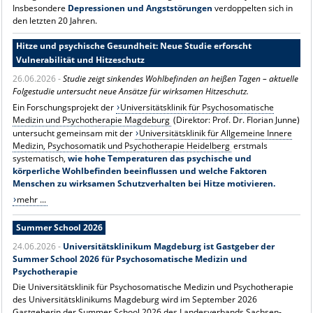
Insbesondere
Depressionen und Angststörungen
verdoppelten sich in
den letzten 20 Jahren.
Hitze und psychische Gesundheit: Neue Studie erforscht
Vulnerabilität und Hitzeschutz
26.06.2026 -
Studie zeigt sinkendes Wohlbefinden an heißen Tagen – aktuelle
Folgestudie untersucht neue Ansätze für wirksamen Hitzeschutz.
Ein Forschungsprojekt der
Universitätsklinik für Psychosomatische
Medizin und Psychotherapie Magdeburg
(Direktor: Prof. Dr. Florian Junne)
untersucht gemeinsam mit der
Universitätsklinik für Allgemeine Innere
Medizin, Psychosomatik und Psychotherapie Heidelberg
erstmals
systematisch,
wie hohe Temperaturen das psychische und
körperliche Wohlbefinden beeinflussen und welche Faktoren
Menschen zu wirksamen Schutzverhalten bei Hitze motivieren.
mehr ...
Summer School 2026
24.06.2026 -
Universitätsklinikum Magdeburg ist Gastgeber der
Summer School 2026 für Psychosomatische Medizin und
Psychotherapie
Die Universitätsklinik für Psychosomatische Medizin und Psychotherapie
des Universitätsklinikums Magdeburg wird im September 2026
Gastgeberin der Summer School 2026 des Landesverbands Sachsen-