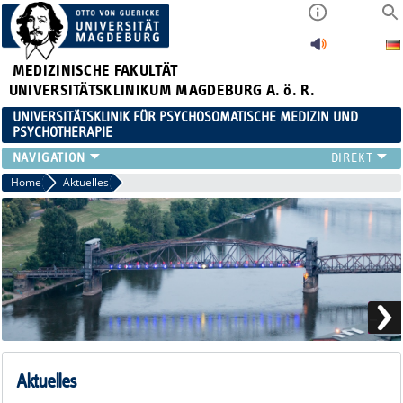
MEDIZINISCHE FAKULTÄT
UNIVERSITÄTSKLINIKUM MAGDEBURG A. ö. R.
UNIVERSITÄTSKLINIK FÜR PSYCHOSOMATISCHE MEDIZIN UND
PSYCHOTHERAPIE
FÜR PATIENTEN
Home
Aktuelles
TEAM
ZUWEISER
LEHRE
FORSCHUNG
KARRIERE
AKTUELLES
FÜR ANGEHÖRIGE
Aktuelles