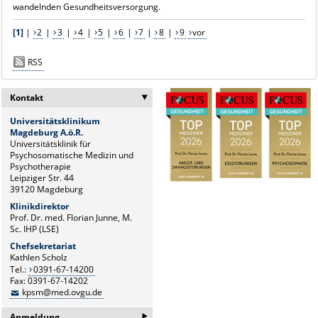
wandelnden Gesundheitsversorgung.
[1]
|
2
|
3
|
4
|
5
|
6
|
7
|
8
|
9
vor
RSS
Kontakt
‣
Universitätsklinikum
Magdeburg A.ö.R.
Universitätsklinik für
Psychosomatische Medizin und
Psychotherapie
Leipziger Str. 44
39120 Magdeburg
Klinikdirektor
Prof. Dr. med. Florian Junne, M.
Sc. IHP (LSE)
Chefsekretariat
Kathlen Scholz
Tel.:
0391-67-14200
Fax: 0391-67-14202
kpsm@med.ovgu.de
‣
Anmeldung