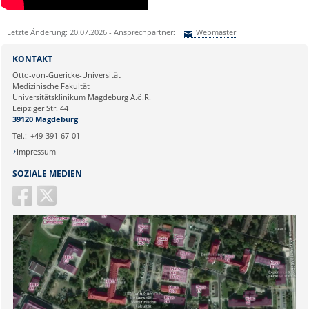
Letzte Änderung: 20.07.2026 - Ansprechpartner:
Webmaster
Sie können eine Nachricht versenden an:
Webmaster
KONTAKT
Ihre E-Mailadresse:
Otto-von-Guericke-Universität
Medizinische Fakultät
Universitätsklinikum Magdeburg A.ö.R.
Ihr Anliegen:
Leipziger Str. 44
39120 Magdeburg
Tel.:
+49-391-67-01
Impressum
SOZIALE MEDIEN