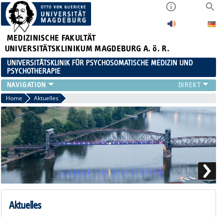
MEDIZINISCHE FAKULTÄT
UNIVERSITÄTSKLINIKUM MAGDEBURG A. ö. R.
UNIVERSITÄTSKLINIK FÜR PSYCHOSOMATISCHE MEDIZIN UND
PSYCHOTHERAPIE
FÜR PATIENTEN
Home
Aktuelles
TEAM
ZUWEISER
LEHRE
FORSCHUNG
KARRIERE
AKTUELLES
FÜR ANGEHÖRIGE
Aktuelles