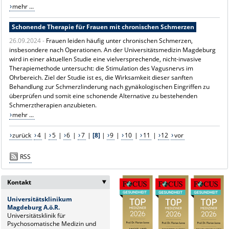
mehr ...
Schonende Therapie für Frauen mit chronischen Schmerzen
26.09.2024 -
Frauen leiden häufig unter chronischen Schmerzen,
insbesondere nach Operationen. An der Universitätsmedizin Magdeburg
wird in einer aktuellen Studie eine vielversprechende, nicht-invasive
Therapiemethode untersucht: die Stimulation des Vagusnervs im
Ohrbereich. Ziel der Studie ist es, die Wirksamkeit dieser sanften
Behandlung zur Schmerzlinderung nach gynäkologischen Eingriffen zu
überprüfen und somit eine schonende Alternative zu bestehenden
Schmerztherapien anzubieten.
mehr ...
zurück
4
|
5
|
6
|
7
|
[8]
|
9
|
10
|
11
|
12
vor
RSS
Kontakt
‣
Universitätsklinikum
Magdeburg A.ö.R.
Universitätsklinik für
Psychosomatische Medizin und