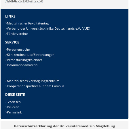
UMMD-Außenstandorte
LINKS
Medizinischer Fakultätentag
Verband der Universitätsklinika Deutschlands e.V. (VUD)
Fördervereine
SERVICE
Personensuche
Kliniken/Institute/Einrichtungen
Veranstaltungskalender
Sicherheitsabfrage:
Informationsmaterial
Medizinisches Versorgungszentrum
Kooperationspartner auf dem Campus
DIESE SEITE
Lösung:
Vorlesen
Drucken
Permalink
Datenschutzerklärung der Universitätsmedizin Magdeburg