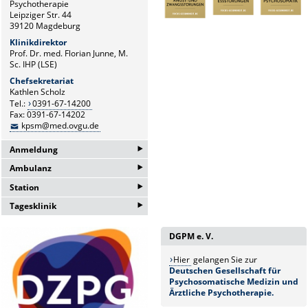
Psychotherapie
Leipziger Str. 44
39120 Magdeburg
Klinikdirektor
Prof. Dr. med. Florian Junne, M.
Sc. IHP (LSE)
Chefsekretariat
Kathlen Scholz
Tel.:
0391-67-14200
Fax: 0391-67-14202
kpsm@med.ovgu.de
‣
Anmeldung
‣
Ambulanz
Anmeldung Ambulanz
und
‣
Tageskliniken
Station
Dr. med Franziksa Körner
Ivonne Seidel
‣
Tagesklinik
Oberärztin und Bereichsleitung
Dr. med Malte Pennewitz
Haus 8, 4. OG, Zi 425
Ambulanz
Oberarzt und Bereichsleitung
Tel.: 0391-67-14251
Dr. med Sarah Lison
DGPM e. V.
Fax: 0391-67-25702
Tel.: 0391-67-14251
Station 1
Oberärztin und Bereichsleitung
kpsm@med.ovgu.de
Hier
gelangen Sie zur
Haus 8, 7. OG, Zi. 712
der Tageskliniken
Deutschen Gesellschaft für
Dr. med Marius Binneböse
Psychosomatische Medizin und
Ärztliche Psychotherapie.
Oberarzt und Bereichsleitung
Tagesklinik 1