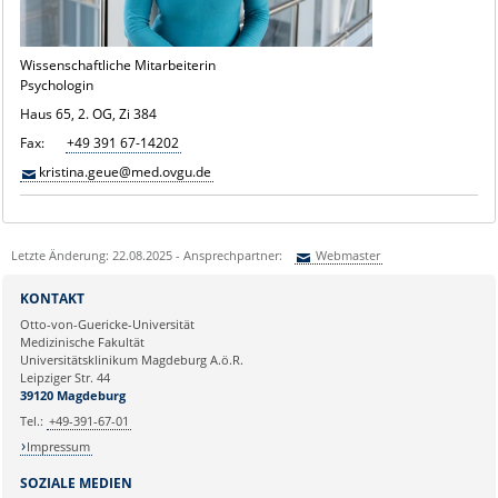
Wissenschaftliche Mitarbeiterin
Psychologin
Haus 65, 2. OG, Zi 384
Fax:
+49 391 67-14202
kristina.geue@med.ovgu.de
Letzte Änderung: 22.08.2025 - Ansprechpartner:
Webmaster
Sie können eine Nachricht versenden an:
Webmaster
KONTAKT
Ihre E-Mailadresse:
Otto-von-Guericke-Universität
Medizinische Fakultät
Universitätsklinikum Magdeburg A.ö.R.
Ihr Anliegen:
Leipziger Str. 44
39120 Magdeburg
Tel.:
+49-391-67-01
Impressum
SOZIALE MEDIEN