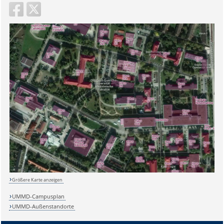
Sicherheitsabfrage:
Größere Karte anzeigen
Lösung:
UMMD-Campusplan
UMMD-Außenstandorte