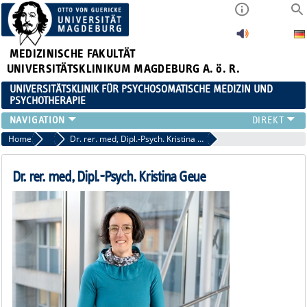
MEDIZINISCHE FAKULTÄT
UNIVERSITÄTSKLINIKUM MAGDEBURG A. ö. R.
UNIVERSITÄTSKLINIK FÜR PSYCHOSOMATISCHE MEDIZIN UND
PSYCHOTHERAPIE
FÜR PATIENTEN
Home
Psychologen
Dr. rer. med, Dipl.-Psych. Kristina Geue
TEAM
ZUWEISER
Dr. rer. med, Dipl.-Psych. Kristina Geue
LEHRE
FORSCHUNG
KARRIERE
AKTUELLES
FÜR ANGEHÖRIGE