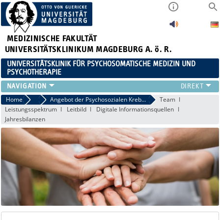
MEDIZINISCHE FAKULTÄT
UNIVERSITÄTSKLINIKUM MAGDEBURG A. ö. R.
UNIVERSITÄTSKLINIK FÜR PSYCHOSOMATISCHE MEDIZIN UND
PSYCHOTHERAPIE
FÜR PATIENTEN
Home
Für Patienten
Angebot der Psychosozialen Krebsberatungsstelle
Team
Leistungsspektrum
Leitbild
Digitale Informationsquellen
TEAM
Jahresbilanzen
ZUWEISER
LEHRE
FORSCHUNG
KARRIERE
AKTUELLES
FÜR ANGEHÖRIGE