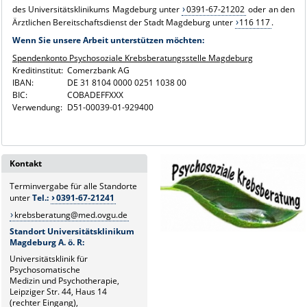
des Universitätsklinikums Magdeburg unter
0391-67-21202
oder an den
Ärztlichen Bereitschaftsdienst der Stadt Magdeburg unter
116 117
.
Wenn Sie unsere Arbeit unterstützen möchten:
Spendenkonto Psychosoziale Krebsberatungsstelle Magdeburg
Kreditinstitut:
Comerzbank AG
IBAN:
DE 31 8104 0000 0251 1038 00
BIC:
COBADEFFXXX
Verwendung:
D51-00039-01-929400
Kontakt
Terminvergabe für alle Standorte
unter
Tel.:
0391-67-21241
krebsberatung@med.ovgu.de
Standort Universitätsklinikum
Magdeburg A. ö. R:
Universitätsklinik für
Psychosomatische
Medizin und Psychotherapie,
Leipziger Str. 44, Haus 14
(rechter Eingang),