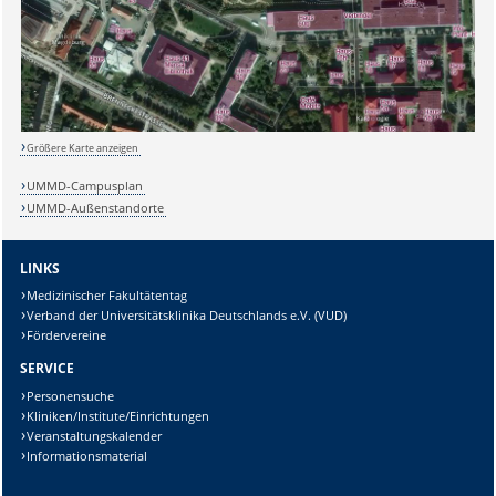
Größere Karte anzeigen
UMMD-Campusplan
UMMD-Außenstandorte
LINKS
Medizinischer Fakultätentag
Verband der Universitätsklinika Deutschlands e.V. (VUD)
Fördervereine
SERVICE
Sicherheitsabfrage:
Personensuche
Kliniken/Institute/Einrichtungen
Veranstaltungskalender
Informationsmaterial