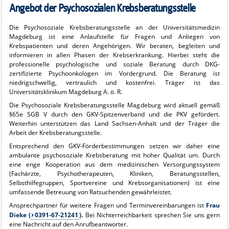
Angebot der Psychosozialen Krebsberatungsstelle
Die Psychosoziale Krebsberatungsstelle an der Universitätsmedizin
Magdeburg ist eine Anlaufstelle für Fragen und Anliegen von
Krebspatienten und deren Angehörigen. Wir beraten, begleiten und
informieren in allen Phasen der Krebserkrankung. Hierbei steht die
professionelle psychologische und soziale Beratung durch DKG-
zertifizierte Psychoonkologen im Vordergrund. Die Beratung ist
niedrigschwellig, vertraulich und kostenfrei. Träger ist das
Universitätsklinikum Magdeburg A. ö. R.
Die Psychosoziale Krebsberatungsstelle Magdeburg wird aktuell gemäß
§65e SGB V durch den GKV-Spitzenverband und die PKV gefördert.
Weiterhin unterstützen das Land Sachsen-Anhalt und der Träger die
Arbeit der Krebsberatungsstelle.
Entsprechend den GKV-Förderbestimmungen setzen wir daher eine
ambulante psychosoziale Krebsberatung mit hoher Qualität um. Durch
eine enge Kooperation aus dem medizinischen Versorgungssystem
(Fachärzte, Psychotherapeuten, Kliniken, Beratungsstellen,
Selbsthilfegruppen, Sportvereine und Krebsorganisationen) ist eine
umfassende Betreuung von Ratsuchenden gewährleistet.
Ansprechpartner für weitere Fragen und Terminvereinbarungen ist
Frau
Dieke (
0391-67-21241
).
Bei Nichterreichbarkeit sprechen Sie uns gern
eine Nachricht auf den Anrufbeantworter.