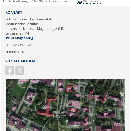
Letzte Änderung: 27.07.2026 - Ansprechpartner:
Webmaster
Sie können eine Nachricht versenden an:
Webmaster
KONTAKT
Ihre E-Mailadresse:
Otto-von-Guericke-Universität
Medizinische Fakultät
Universitätsklinikum Magdeburg A.ö.R.
Ihr Anliegen:
Leipziger Str. 44
39120 Magdeburg
Tel.:
+49-391-67-01
Impressum
SOZIALE MEDIEN