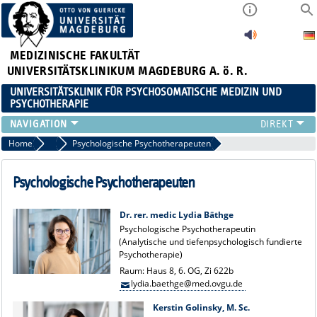
MEDIZINISCHE FAKULTÄT
UNIVERSITÄTSKLINIKUM MAGDEBURG A. ö. R.
UNIVERSITÄTSKLINIK FÜR PSYCHOSOMATISCHE MEDIZIN UND
PSYCHOTHERAPIE
FÜR PATIENTEN
Home
Psychologen
Psychologische Psychotherapeuten
TEAM
ZUWEISER
Psychologische Psychotherapeuten
LEHRE
FORSCHUNG
Dr. rer. medic Lydia Bäthge
Psychologische Psychotherapeutin
KARRIERE
(Analytische und tiefenpsychologisch fundierte
AKTUELLES
Psychotherapie)
FÜR ANGEHÖRIGE
Raum: Haus 8, 6. OG, Zi 622b
lydia.baethge@med.ovgu.de
Kerstin Golinsky, M. Sc.