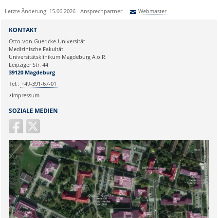
Letzte Änderung: 15.06.2026 - Ansprechpartner:
Webmaster
Sie können eine Nachricht versenden an:
Webmaster
KONTAKT
Ihre E-Mailadresse:
Otto-von-Guericke-Universität
Medizinische Fakultät
Universitätsklinikum Magdeburg A.ö.R.
Ihr Anliegen:
Leipziger Str. 44
39120 Magdeburg
Tel.:
+49-391-67-01
Impressum
SOZIALE MEDIEN