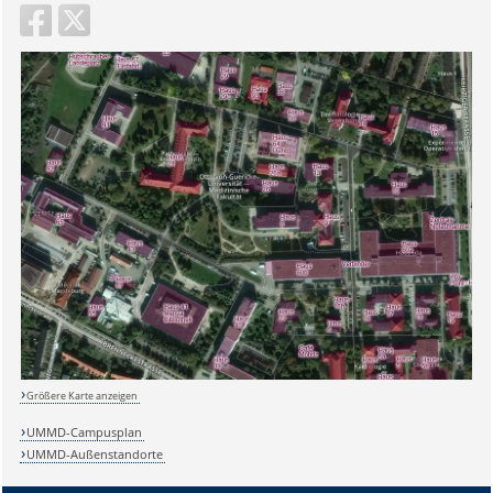
Sicherheitsabfrage:
Größere Karte anzeigen
Lösung:
UMMD-Campusplan
UMMD-Außenstandorte