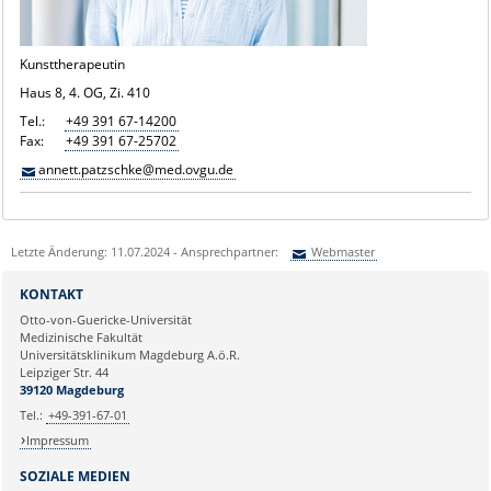
Kunsttherapeutin
Haus 8, 4. OG, Zi. 410
Tel.:
+49 391 67-14200
Fax:
+49 391 67-25702
annett.patzschke@med.ovgu.de
Letzte Änderung: 11.07.2024 - Ansprechpartner:
Webmaster
Sie können eine Nachricht versenden an:
Webmaster
KONTAKT
Ihre E-Mailadresse:
Otto-von-Guericke-Universität
Medizinische Fakultät
Universitätsklinikum Magdeburg A.ö.R.
Ihr Anliegen:
Leipziger Str. 44
39120 Magdeburg
Tel.:
+49-391-67-01
Impressum
SOZIALE MEDIEN