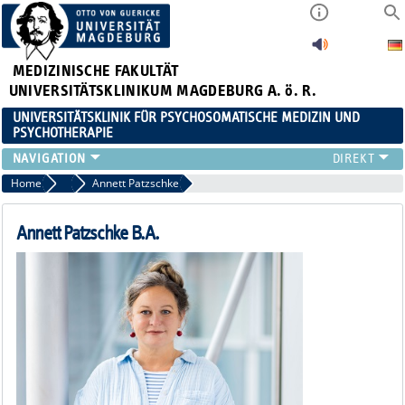
MEDIZINISCHE FAKULTÄT
UNIVERSITÄTSKLINIKUM MAGDEBURG A. ö. R.
UNIVERSITÄTSKLINIK FÜR PSYCHOSOMATISCHE MEDIZIN UND
PSYCHOTHERAPIE
FÜR PATIENTEN
Home
Spezialtherapeuten
Annett Patzschke
TEAM
ZUWEISER
Annett Patzschke B.A.
LEHRE
FORSCHUNG
KARRIERE
AKTUELLES
FÜR ANGEHÖRIGE