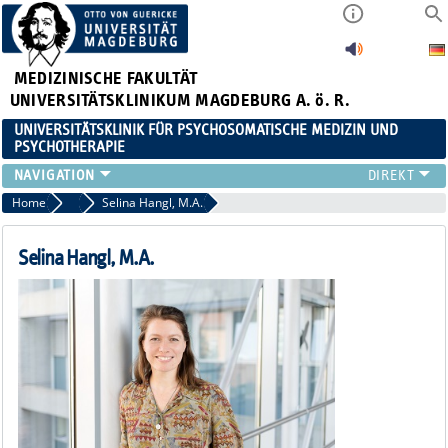
MEDIZINISCHE FAKULTÄT
UNIVERSITÄTSKLINIKUM MAGDEBURG A. ö. R.
UNIVERSITÄTSKLINIK FÜR PSYCHOSOMATISCHE MEDIZIN UND
PSYCHOTHERAPIE
FÜR PATIENTEN
Home
Spezialtherapeuten
Selina Hangl, M.A.
TEAM
ZUWEISER
Selina Hangl, M.A.
LEHRE
FORSCHUNG
KARRIERE
AKTUELLES
FÜR ANGEHÖRIGE