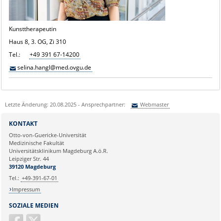
Kunsttherapeutin
Haus 8, 3. OG, Zi 310
Tel.:
+49 391 67-14200
selina.hangl@med.ovgu.de
Letzte Änderung: 20.08.2025 - Ansprechpartner:
Webmaster
Sie können eine Nachricht versenden an:
Webmaster
KONTAKT
Ihre E-Mailadresse:
Otto-von-Guericke-Universität
Medizinische Fakultät
Universitätsklinikum Magdeburg A.ö.R.
Ihr Anliegen:
Leipziger Str. 44
39120 Magdeburg
Tel.:
+49-391-67-01
Impressum
SOZIALE MEDIEN