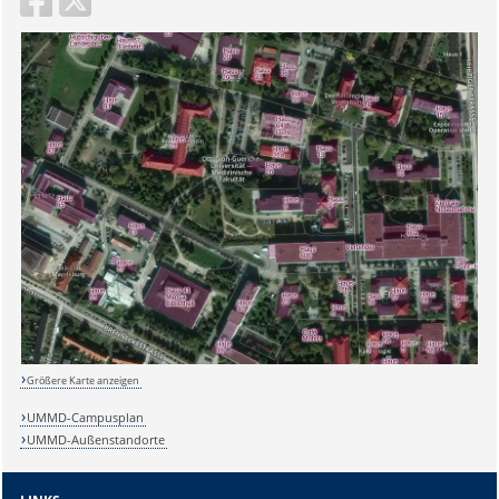
Sicherheitsabfrage:
Größere Karte anzeigen
Lösung:
UMMD-Campusplan
UMMD-Außenstandorte