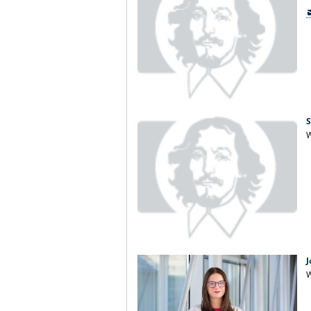
S
W
W