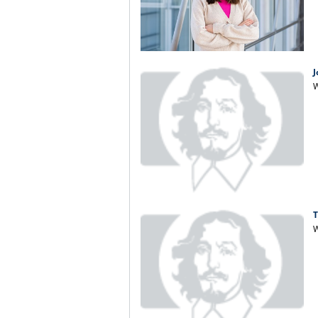
W
T
W