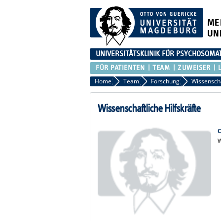
ME
UN
UNIVERSITÄTSKLINIK FÜR PSYCHOSOMA
FÜR PATIENTEN
TEAM
ZUWEISER
Home
Team
Forschung
Wissenscha
Wissenschaftliche Hilfskräfte
C
W