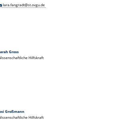
lara.fangradt@st.ovgu.de
arah Gross
issenschaftliche Hilfskraft
Josi Großmann
issenschaftliche Hilfskraft