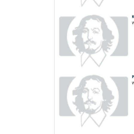
K
W
P
W