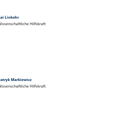
ai Linkohr
issenschaftliche Hilfskraft
atryk Markiewicz
issenschaftliche Hilfskraft