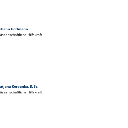
Johann Hoffmann
issenschaftliche Hilfskraft
atjana Korbanka, B. Sc.
issenschaftliche Hilfskraft