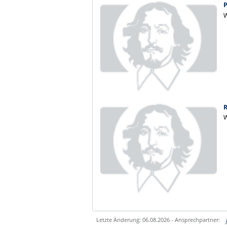
P
W
R
W
Letzte Änderung: 06.08.2026 - Ansprechpartner: