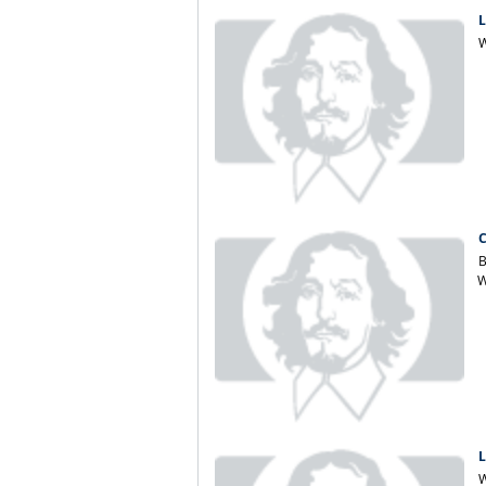
L
W
C
B
W
L
W