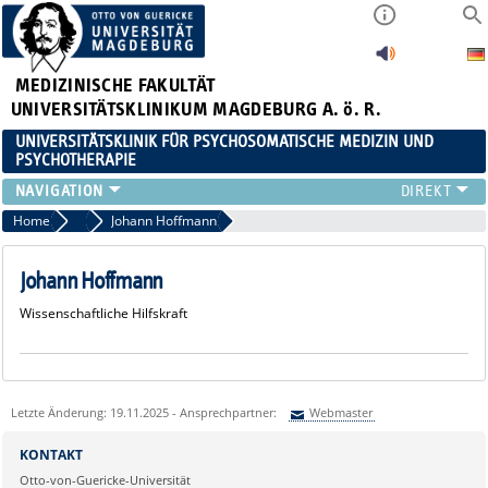
MEDIZINISCHE FAKULTÄT
UNIVERSITÄTSKLINIKUM MAGDEBURG A. ö. R.
UNIVERSITÄTSKLINIK FÜR PSYCHOSOMATISCHE MEDIZIN UND
PSYCHOTHERAPIE
FÜR PATIENTEN
Home
Wissenschaftliche Hilfskräfte
Johann Hoffmann
TEAM
ZUWEISER
Johann Hoffmann
LEHRE
Wissenschaftliche Hilfskraft
FORSCHUNG
KARRIERE
AKTUELLES
FÜR ANGEHÖRIGE
Letzte Änderung: 19.11.2025 - Ansprechpartner:
Webmaster
Sie können eine Nachricht versenden an:
Webmaster
KONTAKT
Ihre E-Mailadresse:
Otto-von-Guericke-Universität